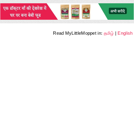
Read MyLittleMoppet in:
தமிழ்
|
English