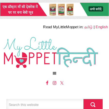
Read MyLittleMoppet in:
தமிழ்
|
English