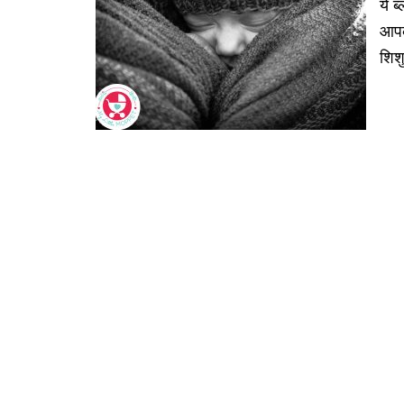
ये ब
आपक
शिश