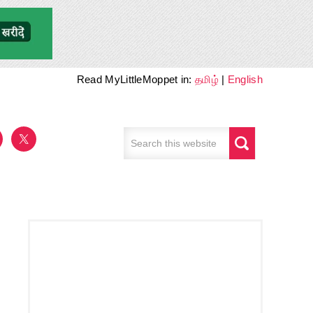
Read MyLittleMoppet in:
தமிழ்
|
English