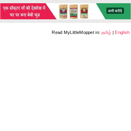
Read MyLittleMoppet in:
தமிழ்
|
English