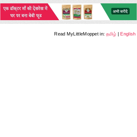
Read MyLittleMoppet in:
தமிழ்
|
English