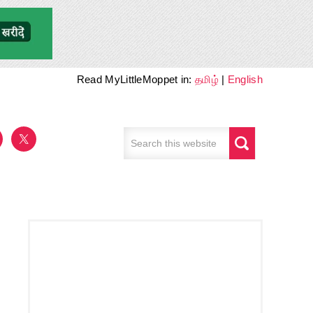
Read MyLittleMoppet in:
தமிழ்
|
English