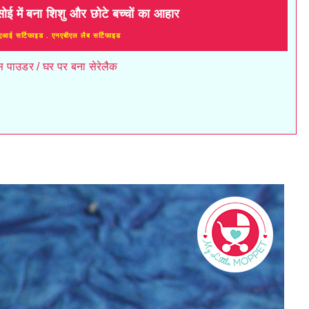
सोई में बना शिशु और छोटे बच्चों का आहार
एआई सर्टिफाइड . एनएबीएल लैब सर्टिफाइड
िक्स पाउडर / घर पर बना सेरेलैक