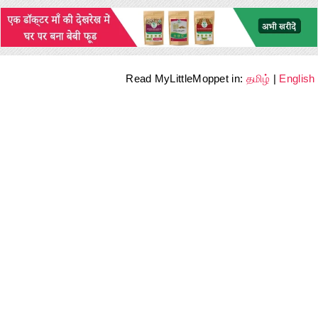
Read MyLittleMoppet in:
தமிழ்
|
English