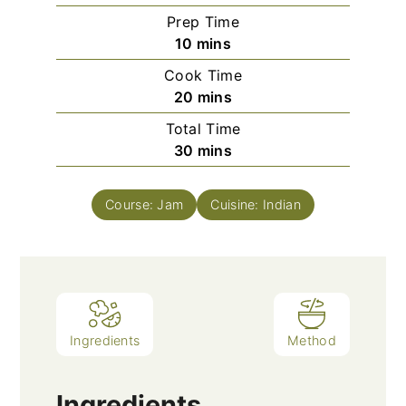
Prep Time
minutes
10
mins
Cook Time
minutes
20
mins
Total Time
minutes
30
mins
Course:
Jam
Cuisine:
Indian
Ingredients
Method
Ingredients