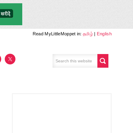
Read MyLittleMoppet in:
தமிழ்
|
English