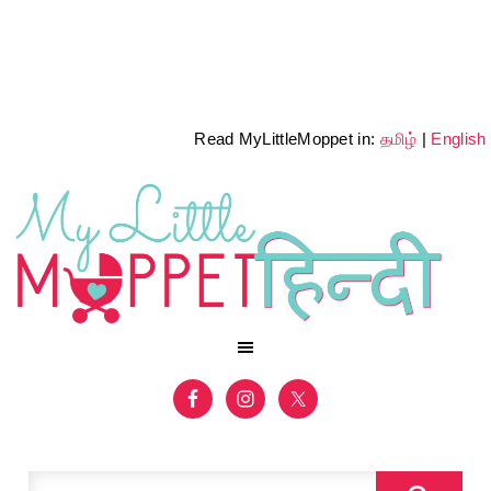
Read MyLittleMoppet in:
தமிழ்
|
English