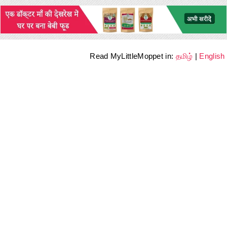
Read MyLittleMoppet in:
தமிழ்
|
English