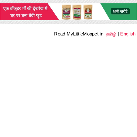
Read MyLittleMoppet in:
தமிழ்
|
English