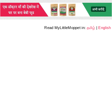
Read MyLittleMoppet in:
தமிழ்
|
English