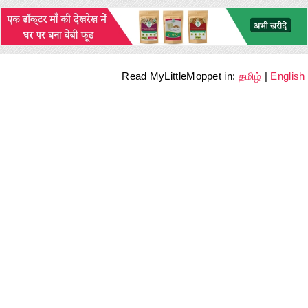
Read MyLittleMoppet in:
தமிழ்
|
English