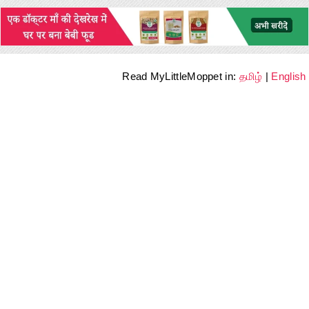
Read MyLittleMoppet in:
தமிழ்
|
English