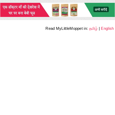
Read MyLittleMoppet in:
தமிழ்
|
English