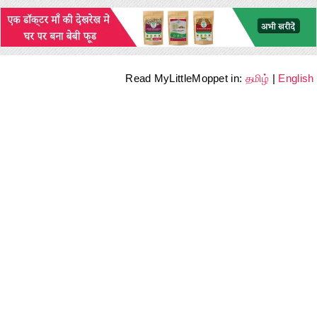
Read MyLittleMoppet in:
தமிழ்
|
English