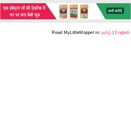
Read MyLittleMoppet in:
தமிழ்
|
English