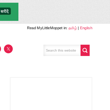
Read MyLittleMoppet in:
தமிழ்
|
English