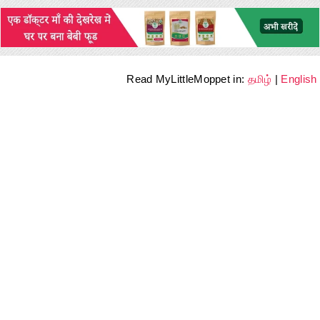
Read MyLittleMoppet in:
தமிழ்
|
English