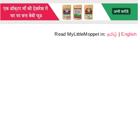
Read MyLittleMoppet in:
தமிழ்
|
English