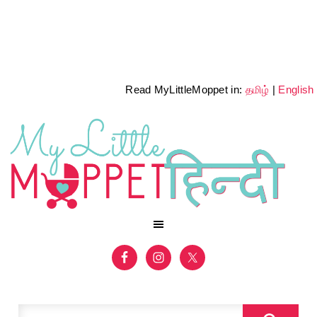
Read MyLittleMoppet in:
தமிழ்
|
English