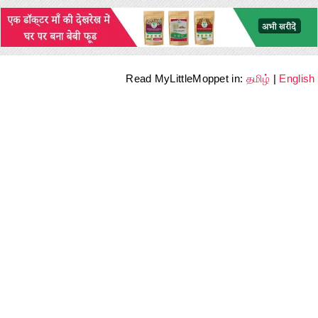
Read MyLittleMoppet in:
தமிழ்
|
English