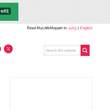
Read MyLittleMoppet in:
தமிழ்
|
English