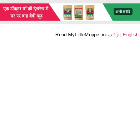
Read MyLittleMoppet in:
தமிழ்
|
English