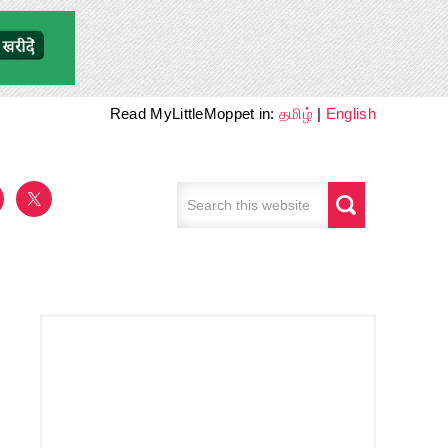
Read MyLittleMoppet in:
தமிழ்
|
English