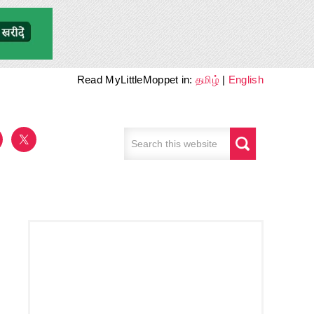
Read MyLittleMoppet in:
தமிழ்
|
English