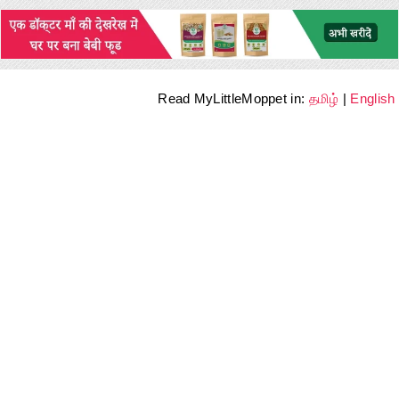
Read MyLittleMoppet in:
தமிழ்
|
English