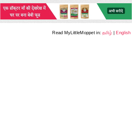
Read MyLittleMoppet in:
தமிழ்
|
English