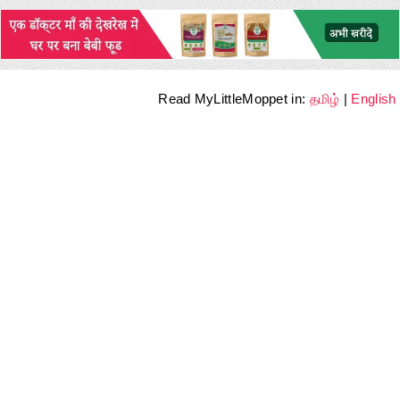
Read MyLittleMoppet in:
தமிழ்
|
English