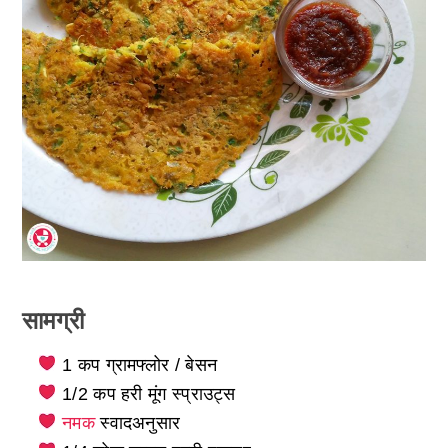
सामग्री
1 कप ग्रामफ्लोर / बेसन
1/2 कप हरी मूंग स्प्राउट्स
नमक
स्वादअनुसार