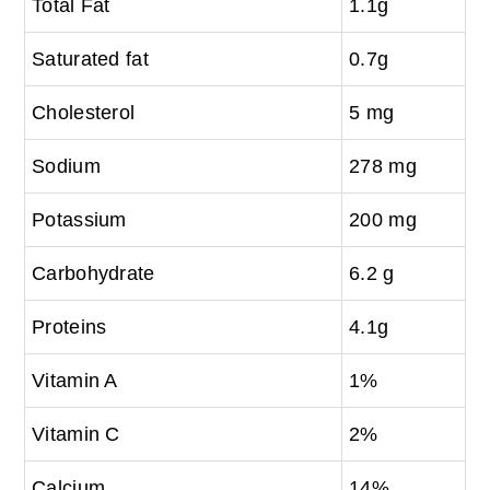
Total Fat
1.1g
Saturated fat
0.7g
Cholesterol
5 mg
Sodium
278 mg
Potassium
200 mg
Carbohydrate
6.2 g
Proteins
4.1g
Vitamin A
1%
Vitamin C
2%
Calcium
14%