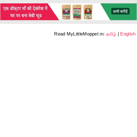
Read MyLittleMoppet in:
தமிழ்
|
English