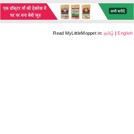
Read MyLittleMoppet in:
தமிழ்
|
English