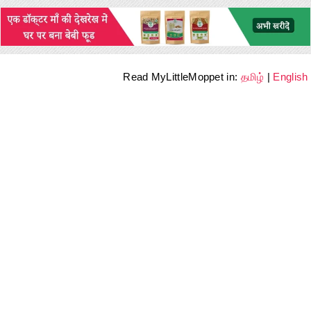
Read MyLittleMoppet in:
தமிழ்
|
English