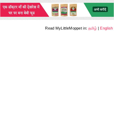
Read MyLittleMoppet in:
தமிழ்
|
English