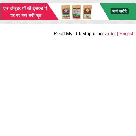
Read MyLittleMoppet in:
தமிழ்
|
English