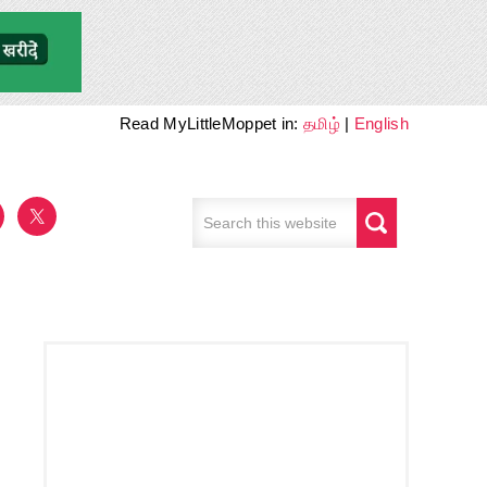
Read MyLittleMoppet in:
தமிழ்
|
English