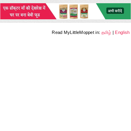
Read MyLittleMoppet in:
தமிழ்
|
English