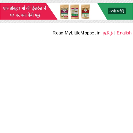
Read MyLittleMoppet in:
தமிழ்
|
English