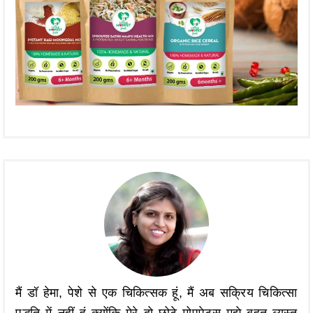
मैं डॉ हेमा, पेशे से एक चिकित्सक हूं, मैं अब सक्रिय चिकित्सा
पद्धति में नहीं हूं क्योंकि मेरे दो छोटे मोपपेट्स मुझे बहुत व्यस्त