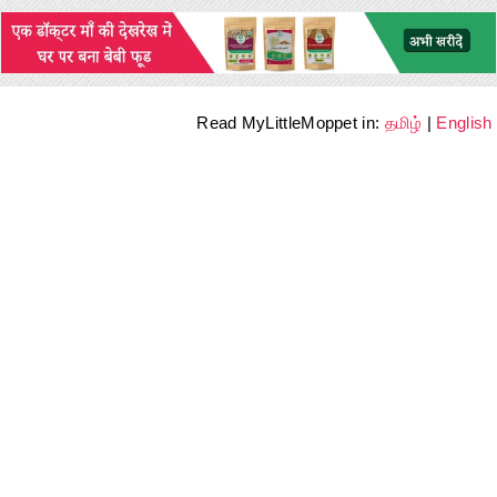
Read MyLittleMoppet in:
தமிழ்
|
English