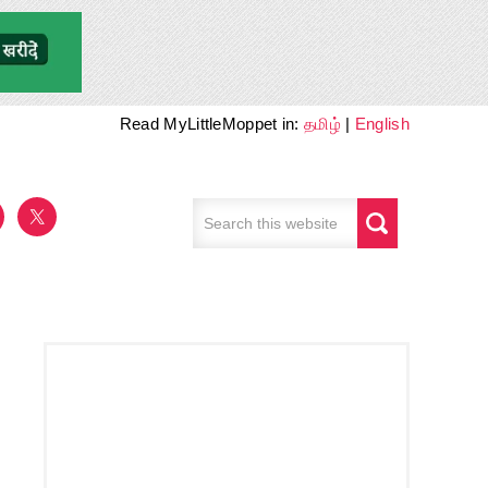
Read MyLittleMoppet in:
தமிழ்
|
English