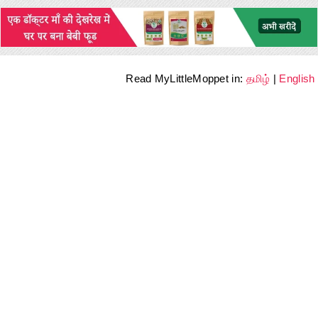
Read MyLittleMoppet in:
தமிழ்
|
English