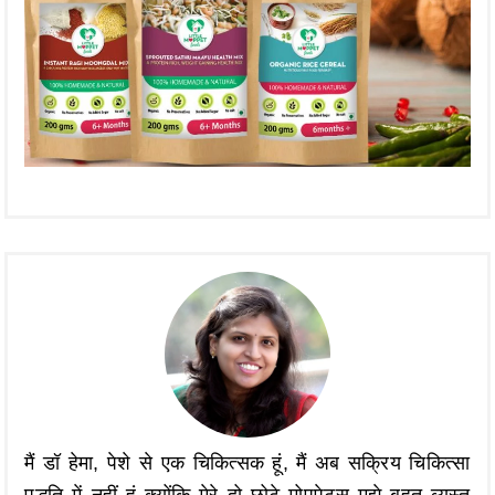
मैं डॉ हेमा, पेशे से एक चिकित्सक हूं, मैं अब सक्रिय चिकित्सा
पद्धति में नहीं हूं क्योंकि मेरे दो छोटे मोपपेट्स मुझे बहुत व्यस्त