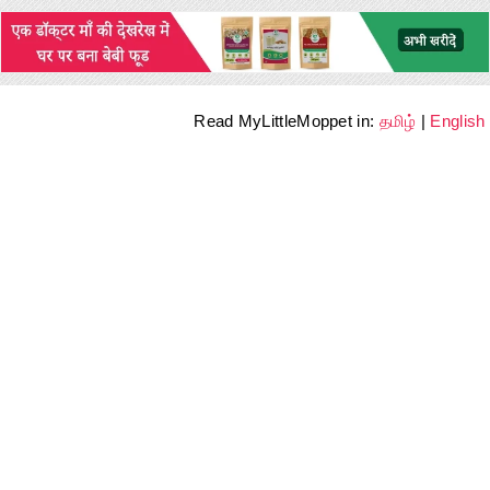
Read MyLittleMoppet in:
தமிழ்
|
English