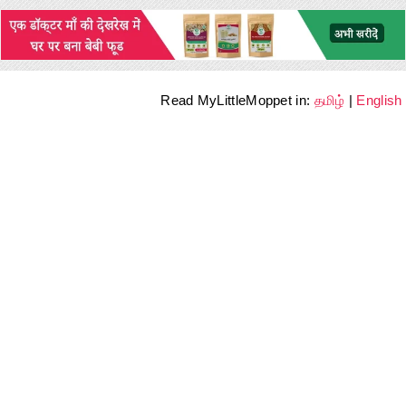
Read MyLittleMoppet in:
தமிழ்
|
English