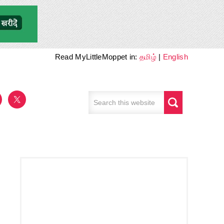
Read MyLittleMoppet in:
தமிழ்
|
English