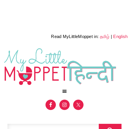
Read MyLittleMoppet in:
தமிழ்
|
English