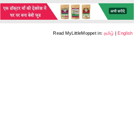
Read MyLittleMoppet in:
தமிழ்
|
English