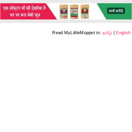
Read MyLittleMoppet in:
தமிழ்
|
English