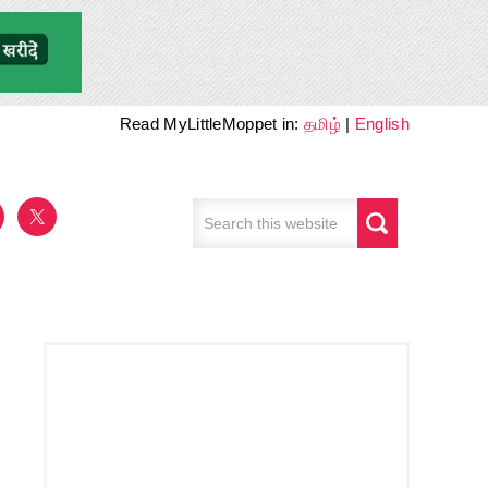
Read MyLittleMoppet in:
தமிழ்
|
English