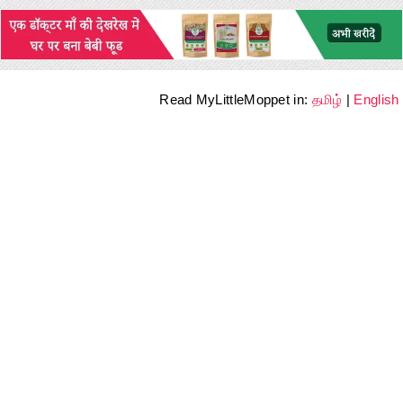
Read MyLittleMoppet in:
தமிழ்
|
English