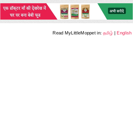
Read MyLittleMoppet in:
தமிழ்
|
English