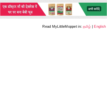
Read MyLittleMoppet in:
தமிழ்
|
English